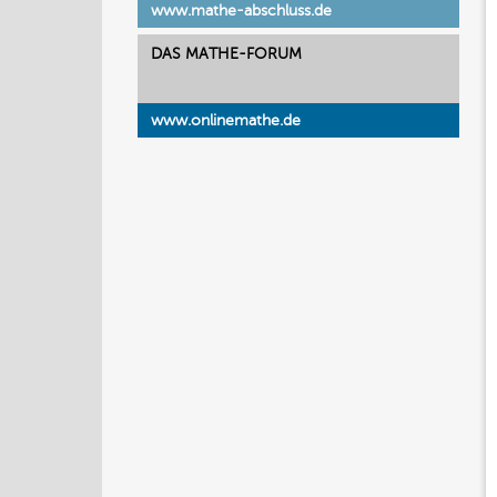
www.mathe-abschluss.de
DAS MATHE-FORUM
www.onlinemathe.de