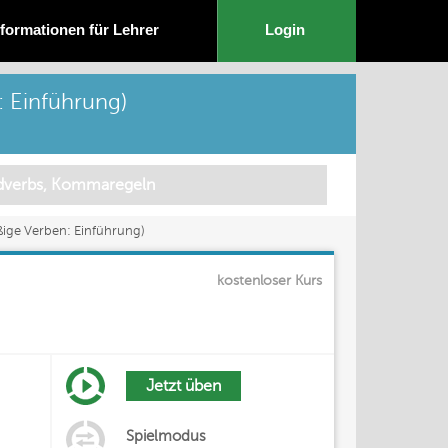
nformationen für Lehrer
Login
: Einführung)
ßige Verben: Einführung)
kostenloser Kurs
Jetzt üben
Spielmodus