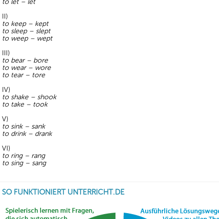
to let – let
II)
to keep – kept
to sleep – slept
to weep – wept
III)
to bear – bore
to wear – wore
to tear – tore
IV)
to shake – shook
to take – took
V)
to sink – sank
to drink – drank
VI)
to ring – rang
to sing – sang
SO FUNKTIONIERT UNTERRICHT.DE