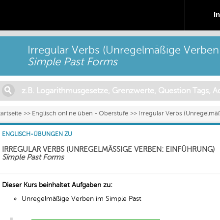
I
Irregular Verbs (Unregelmäßige Verben
Simple Past Forms
tartseite
Englisch online üben - Oberstufe
Irregular Verbs (Unregelmä
ENGLISCH-ÜBUNGEN ZU
IRREGULAR VERBS (UNREGELMÄSSIGE VERBEN: EINFÜHRUNG)
Simple Past Forms
Dieser Kurs beinhaltet Aufgaben zu:
Unregelmäßige Verben im Simple Past