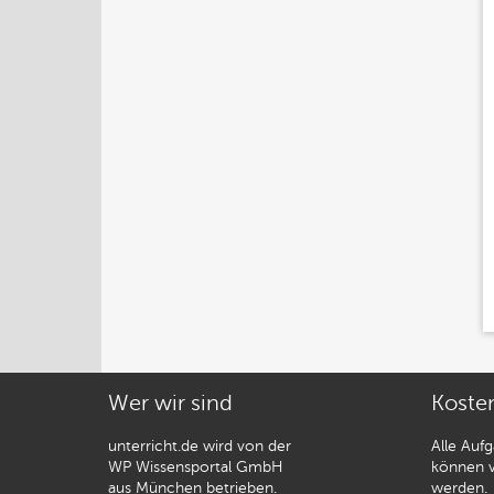
Wer wir sind
Koste
unterricht.de wird von der
Alle Auf
WP Wissensportal GmbH
können v
aus München betrieben.
werden.