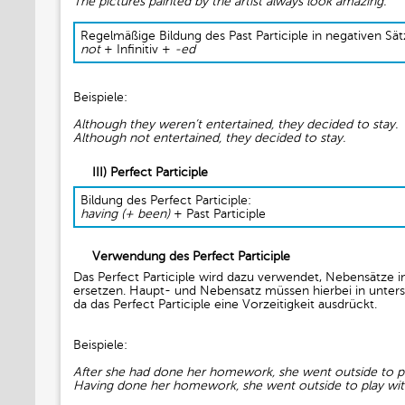
The pictures painted by the artist always look amazing.
Regelmäßige Bildung des Past Participle in negativen Sät
not
+ Infinitiv +
-ed
Beispiele:
Although they weren’t entertained, they decided to stay.
Although not entertained, they decided to stay.
III) Perfect Participle
Bildung des Perfect Participle:
having (+ been)
+ Past Participle
Verwendung des Perfect Participle
Das Perfect Participle wird dazu verwendet, Nebensätze i
ersetzen. Haupt- und Nebensatz müssen hierbei in unters
da das Perfect Participle eine Vorzeitigkeit ausdrückt.
Beispiele:
After she had done her homework, she went outside to pla
Having done her homework, she went outside to play with