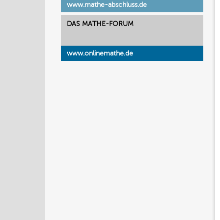
www.mathe-abschluss.de
DAS MATHE-FORUM
www.onlinemathe.de