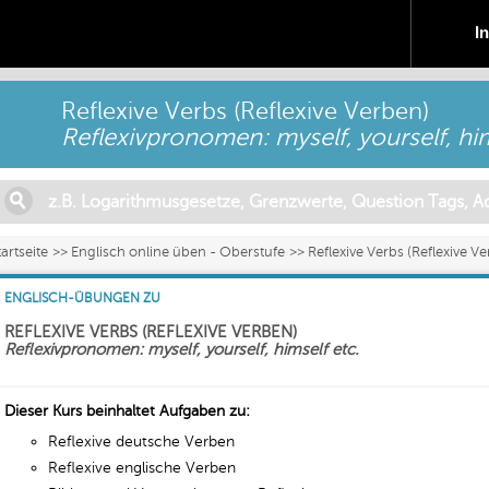
I
Reflexive Verbs (Reflexive Verben)
Reflexivpronomen: myself, yourself, him
tartseite
Englisch online üben - Oberstufe
Reflexive Verbs (Reflexive V
ENGLISCH-ÜBUNGEN ZU
REFLEXIVE VERBS (REFLEXIVE VERBEN)
Reflexivpronomen: myself, yourself, himself etc.
Dieser Kurs beinhaltet Aufgaben zu:
Reflexive deutsche Verben
Reflexive englische Verben