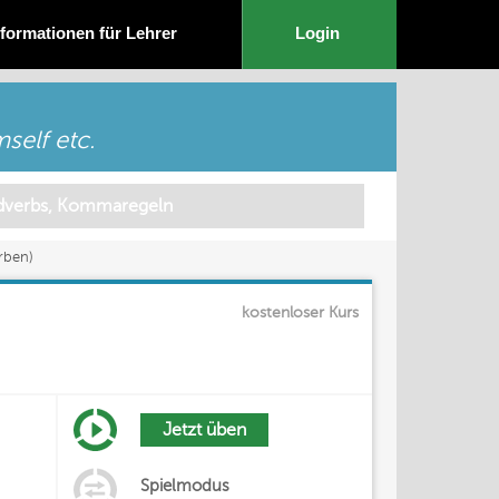
nformationen für Lehrer
Login
self etc.
erben)
kostenloser Kurs
Jetzt üben
Spielmodus