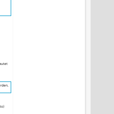
autet
rden,
to)