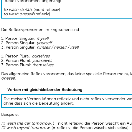
"Reflexivpronomen" angehängt:
to wash sb./sth.
(nicht reflexiv)
to wash oneself
(reflexiv)
Die Reflexivpronomen im Englischen sind:
1. Person Singular:
myself
2. Person Singular:
yourself
3. Person Singular:
himself / herself / itself
1. Person Plural:
ourselves
2. Person Plural:
yourselves
3. Person Plural:
themselves
Das allgemeine Reflexivpronomen, das keine spezielle Person meint, l
oneself.
Verben mit gleichbleibender Bedeutung
Die meisten Verben können reflexiv und nicht reflexiv verwendet we
ohne dass sich die Bedeutung ändert.
Beispiele:
I’ll wash the car tomorrow.
(= nicht reflexiv; die Person wäscht ein Au
I’ll wash myself tomorrow.
(= reflexiv; die Person wäscht sich selbst)