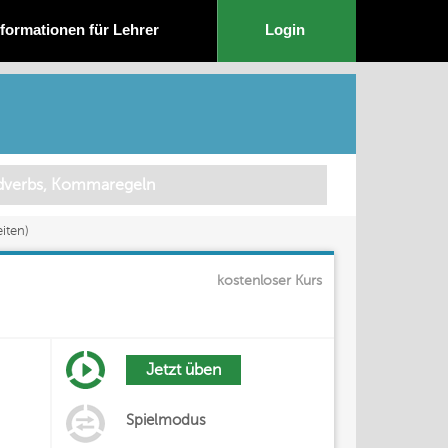
nformationen für Lehrer
Login
iten)
kostenloser Kurs
Jetzt üben
Spielmodus