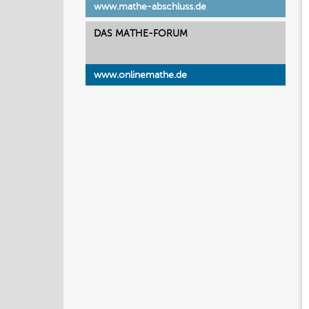
www.mathe-abschluss.de
DAS MATHE-FORUM
www.onlinemathe.de