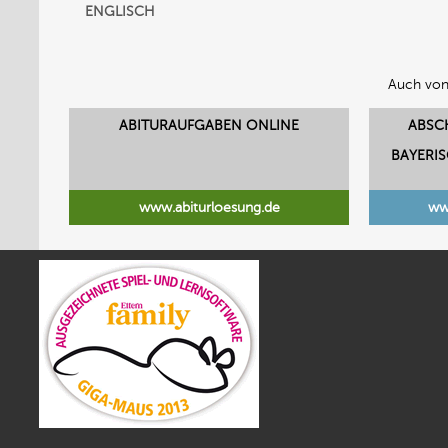
ENGLISCH
Auch von
ABITURAUFGABEN ONLINE
ABSC
BAYERI
www.abiturloesung.de
ww