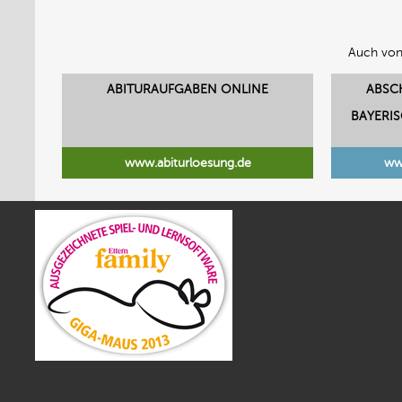
Auch von
ABITURAUFGABEN ONLINE
ABSC
BAYERI
www.abiturloesung.de
ww