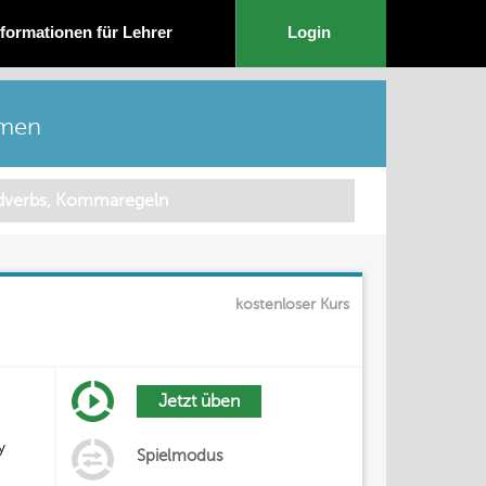
nformationen für Lehrer
Login
mmen
kostenloser Kurs
Jetzt üben
y
Spielmodus