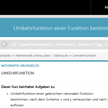
I
Umkehrfunktion einer Funktion besti
tartseite
Mathematik online üben - Oberstufe
Umkehrfunktion
MATHEMATIK-ÜBUNGEN ZU
UMKEHRFUNKTION
Dieser Kurs beinhaltet Aufgaben zu:
Umkehrfunktion einer gebrochen-rationalen Funktion
bestimmen, nach dem Schema: x und y vertauschen und nach 
auflösen.