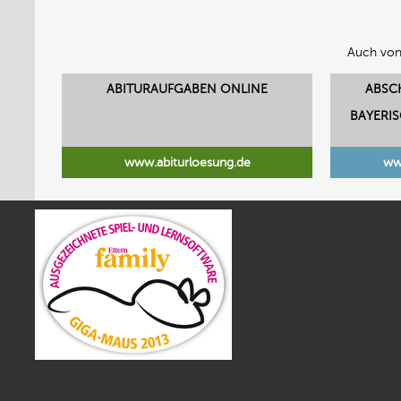
Auch von
ABITURAUFGABEN ONLINE
ABSC
BAYERI
www.abiturloesung.de
ww