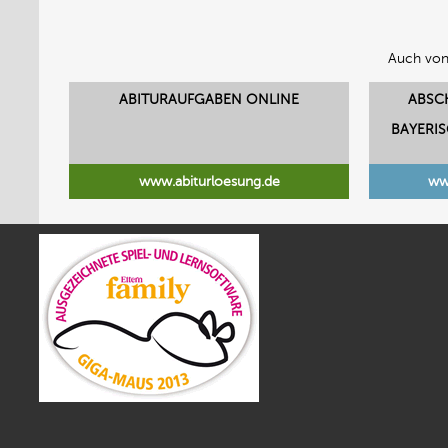
Auch von
ABITURAUFGABEN ONLINE
ABSC
BAYERI
www.abiturloesung.de
ww