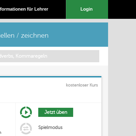
nformationen für Lehrer
Login
llen / zeichnen
kostenloser Kurs
Jetzt üben
Spielmodus
n