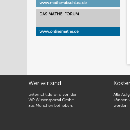
www.mathe-abschluss.de
DAS MATHE-FORUM
www.onlinemathe.de
Wer wir sind
Koste
unterricht.de wird von der
Alle Auf
WP Wissensportal GmbH
können v
aus München betrieben.
werden.