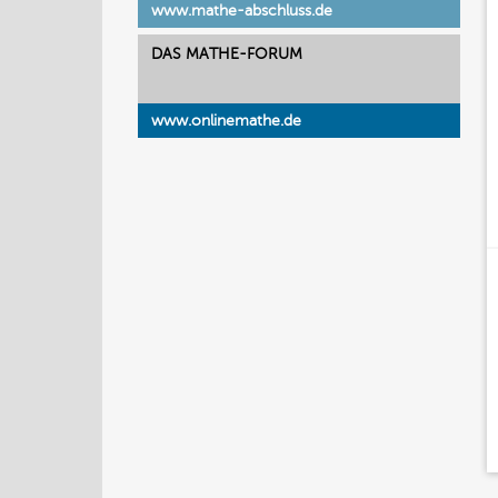
www.mathe-abschluss.de
DAS MATHE-FORUM
www.onlinemathe.de