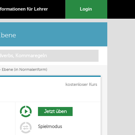
nformationen für Lehrer
Login
Ebene
 Ebene (in Normalenform)
kostenloser Kurs
Jetzt üben
Spielmodus