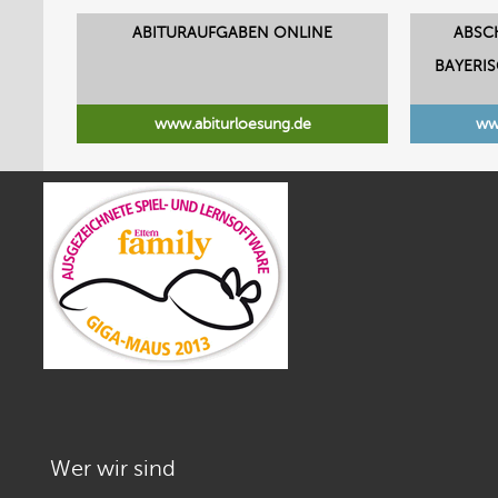
ABITURAUFGABEN ONLINE
ABSC
BAYERI
www.abiturloesung.de
ww
Wer wir sind