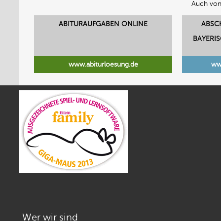
Auch von
ABITURAUFGABEN ONLINE
ABSC
BAYERI
www.abiturloesung.de
ww
Wer wir sind