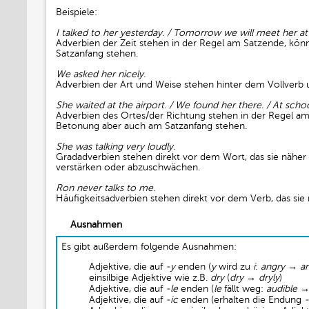
Beispiele:
I talked to her yesterday. / Tomorrow we will meet her at
Adverbien der Zeit stehen in der Regel am Satzende, kö
Satzanfang stehen.
We asked her nicely.
Adverbien der Art und Weise stehen hinter dem Vollverb 
She waited at the airport. / We found her there. / At schoo
Adverbien des Ortes/der Richtung stehen in der Regel a
Betonung aber auch am Satzanfang stehen.
She was talking very loudly.
Gradadverbien stehen direkt vor dem Wort, das sie nähe
verstärken oder abzuschwächen.
Ron never talks to me.
Häufigkeitsadverbien stehen direkt vor dem Verb, das si
Ausnahmen
Es gibt außerdem folgende Ausnahmen:
Adjektive, die auf
-y
enden (
y
wird zu
i
:
angry
→
an
einsilbige Adjektive wie z.B.
dry
(
dry
→
dryly
)
Adjektive, die auf
-le
enden (
le
fällt weg:
audible
Adjektive, die auf
-ic
enden (erhalten die Endung
-