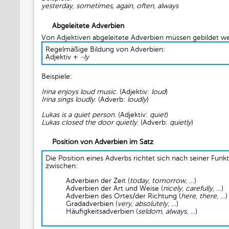
yesterday, sometimes, again, often, always
Abgeleitete Adverbien
Von Adjektiven abgeleitete Adverbien müssen gebildet w
Regelmäßige Bildung von Adverbien:
Adjektiv +
-ly
Beispiele:
Irina enjoys loud music.
(Adjektiv:
loud
)
Irina sings loudly.
(Adverb:
loudly
)
Lukas is a quiet person.
(Adjektiv:
quiet
)
Lukas closed the door quietly.
(Adverb:
quietly
)
Position von Adverbien im Satz
Die Position eines Adverbs richtet sich nach seiner Funk
zwischen:
Adverbien der Zeit (
today, tomorrow, …
)
Adverbien der Art und Weise (
nicely, carefully, …
)
Adverbien des Ortes/der Richtung (
here, there, …
)
Gradadverbien (
very, absolutely, …
)
Häufigkeitsadverbien (
seldom, always, …
)